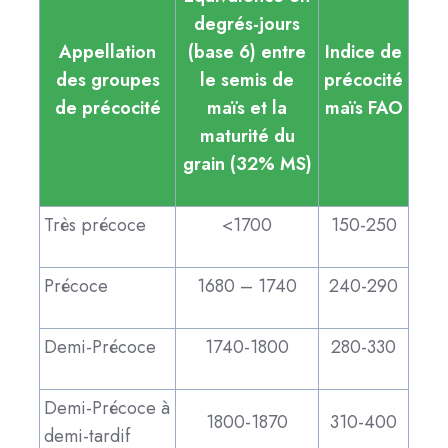
degrés-jours
Appellation
(base 6) entre
Indice de
des groupes
le semis de
précocité
de précocité
maïs et la
maïs FAO
maturité du
grain (32% MS)
Très précoce
<1700
150-250
Précoce
1680 – 1740
240-290
Demi-Précoce
1740-1800
280-330
Demi-Précoce à
1800-1870
310-400
demi-tardif