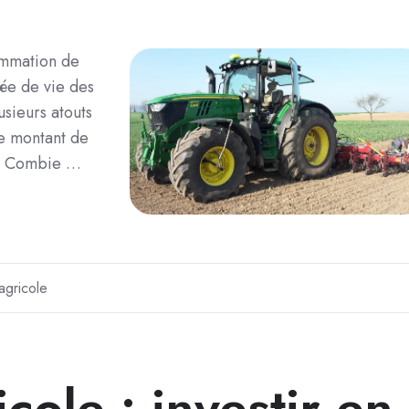
sommation de
rée de vie des
usieurs atouts
le montant de
e ? Combie …
agricole
icole : investir en