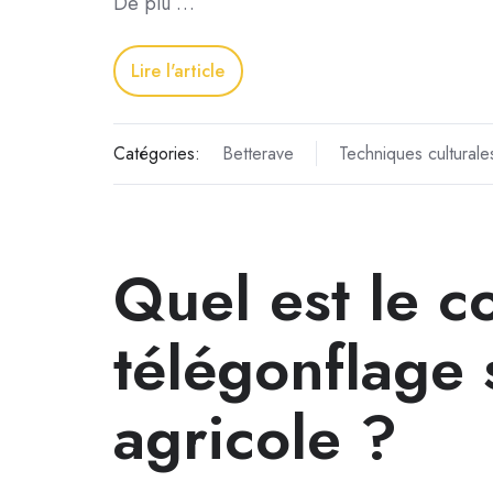
De plu …
Lire l'article
Catégories:
Betterave
Techniques culturale
Quel est le c
télégonflage 
agricole ?