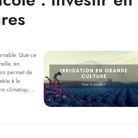
ures
ournable. Que ce
nelle, en
tion permet de
ble à la
ions climatiqu …