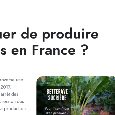
nuer de produire
es en France ?
traverse une
 2017.
 arrêt des
pression des
la production…